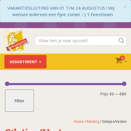
×
VAKANTIESLUITING VAN 01 T/M 24 AUGUSTUS ! Wij
wensen iedereen een fijne zomer :-) 't Feestteam
0
ASSORTIMENT
Kleding
Arabisch
Mi
Ma
Prijs:
€0
—
€80
Filter
Babykleding
pr
pr
Barbie
Beroepen
Home
/
Kleding
/ Giletjes/Vesten
Boeren