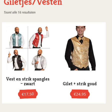
Giletjes/Vesten
Boeven
Gesorteerd
Toont alle 16 resultaten
Bontjassen
op
populariteit
Broeken
Capes
Carnavalsjassen
Catsuits
Colbert jasjes
Dieren
Disco
Vest en strik spangles
Disney/Sprookjes
– zwart
Gilet + strik goud
Funny
17,50
€
24,95
€
Gangster
Dit
Dit
Giletjes/Vesten
product
product