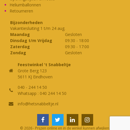
op
Heliumballonnen
Retourneren
de
productpagina
Bijzonderheden
Vakantiesluiting 1 t/m 24 aug.
Maandag
Gesloten
Dinsdag t/m Vrijdag
09:30
-
18:00
Zaterdag
09:30
-
17:00
Zondag
Gesloten
Feestwinkel 't Snabbeltje
Grote Berg 123
5611 KJ Eindhoven
040 - 244 14 50
Whatsapp : 040 244 14 50
info@hetsnabbeltje.nl
© 2026 - Prijzen online en in de winkel kunnen afwijken.