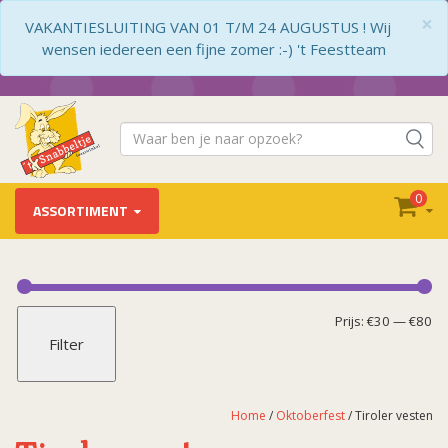
×
VAKANTIESLUITING VAN 01 T/M 24 AUGUSTUS ! Wij
wensen iedereen een fijne zomer :-) 't Feestteam
0
ASSORTIMENT
Oktoberfest
Dirndl's
Mi
Ma
Prijs:
€30
—
€80
Filter
Lederhose
pr
pr
Oktoberfest accessoires
Oktoberfest versiering
Home
/
Oktoberfest
/ Tiroler vesten
Tiroler blousen