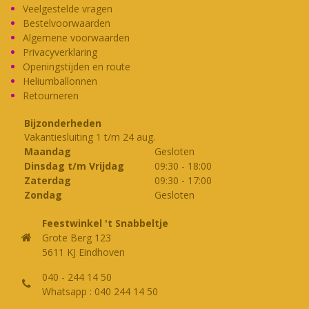
Deze
Veelgestelde vragen
optie
Bestelvoorwaarden
kan
Algemene voorwaarden
gekozen
Privacyverklaring
worden
Openingstijden en route
op
Heliumballonnen
Retourneren
de
productpagina
Bijzonderheden
Vakantiesluiting 1 t/m 24 aug.
Maandag
Gesloten
Dinsdag t/m Vrijdag
09:30
-
18:00
Zaterdag
09:30
-
17:00
Zondag
Gesloten
Feestwinkel 't Snabbeltje
Grote Berg 123
5611 KJ Eindhoven
040 - 244 14 50
Whatsapp : 040 244 14 50