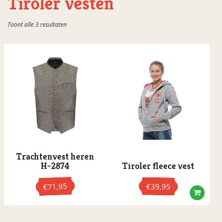
Tiroler vesten
Tiroler broeken
Gesorteerd
Toont alle 3 resultaten
Tiroler hoeden
op
populariteit
Tiroler jurken
Tiroler kousen
Tiroler schorten
Tiroler T-shirts
Tiroler vesten
Trachtenschoenen
Trachtenvest heren
H-2874
Tiroler fleece vest
71,95
€
39,95
€
Dit
product