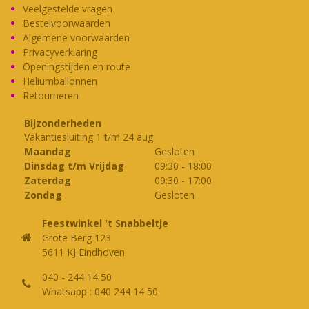
Deze
Veelgestelde vragen
optie
Bestelvoorwaarden
kan
Algemene voorwaarden
gekozen
Privacyverklaring
worden
Openingstijden en route
op
Heliumballonnen
Retourneren
de
productpagina
Bijzonderheden
Vakantiesluiting 1 t/m 24 aug.
Maandag
Gesloten
Dinsdag t/m Vrijdag
09:30
-
18:00
Zaterdag
09:30
-
17:00
Zondag
Gesloten
Feestwinkel 't Snabbeltje
Grote Berg 123
5611 KJ Eindhoven
040 - 244 14 50
Whatsapp : 040 244 14 50