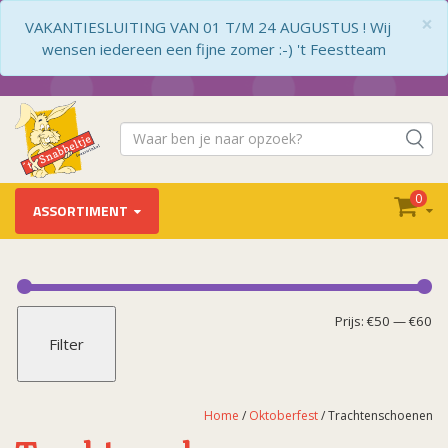
×
VAKANTIESLUITING VAN 01 T/M 24 AUGUSTUS ! Wij
wensen iedereen een fijne zomer :-) 't Feestteam
0
ASSORTIMENT
Oktoberfest
Dirndl's
Mi
Ma
Prijs:
€50
—
€60
Filter
Lederhose
pr
pr
Oktoberfest accessoires
Oktoberfest versiering
Home
/
Oktoberfest
/ Trachtenschoenen
Tiroler blousen