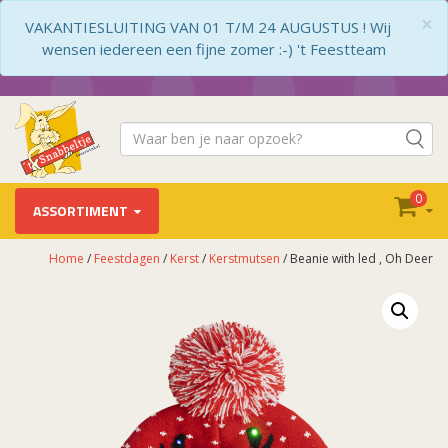
×
VAKANTIESLUITING VAN 01 T/M 24 AUGUSTUS ! Wij
wensen iedereen een fijne zomer :-) 't Feestteam
0
ASSORTIMENT
Home
/
Feestdagen
/
Kerst
/
Kerstmutsen
/ Beanie with led , Oh Deer