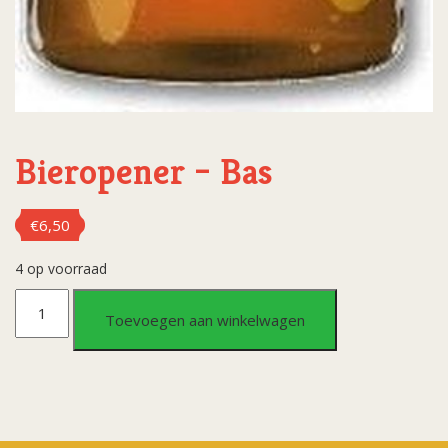
Bieropener – Bas
€
6,50
4 op voorraad
Bieropener
Toevoegen aan winkelwagen
-
Bas
aantal