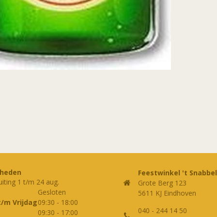
rheden
Feestwinkel 't Snabbel
uiting 1 t/m 24 aug.
Grote Berg 123
Gesloten
5611 KJ Eindhoven
t/m Vrijdag
09:30
-
18:00
040 - 244 14 50
09:30
-
17:00