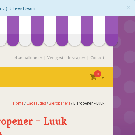
×
:-) 't Feestteam
Heliumballonnen
Veelgestelde vragen
Contact
0
Home
/
Cadeautjes
/
Bieropeners
/ Bieropener – Luuk
ropener – Luuk