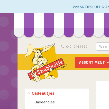
VAKANTIESLUITING VA
040 - 244 14 50
ASSORTIMENT
Cadeautjes
Badeendjes