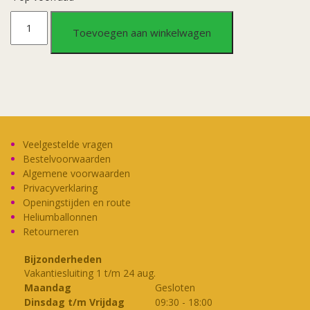
Button
Toevoegen aan winkelwagen
klein
-
60
jr
Veelgestelde vragen
Bestelvoorwaarden
verkeersbord
Algemene voorwaarden
Privacyverklaring
Openingstijden en route
aantal
Heliumballonnen
Retourneren
Bijzonderheden
Vakantiesluiting 1 t/m 24 aug.
Maandag
Gesloten
Dinsdag t/m Vrijdag
09:30
-
18:00