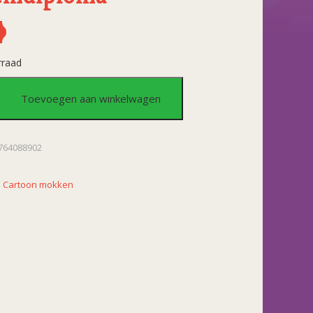
rraad
nmok
Toevoegen aan winkelwagen
ploma
764088902
:
Cartoon mokken