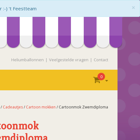
×
:-) 't Feestteam
Heliumballonnen
Veelgestelde vragen
Contact
0
/
Cadeautjes
/
Cartoon mokken
/ Cartoonmok Zwemdiploma
toonmok
mdiploma