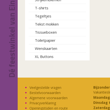
Dé feestwinkel van Eindhoven!
T-shirts
Tegeltjes
Tekst mokken
Tissueboxen
Toiletpapier
Wenskaarten
XL Buttons
Bijzonde
Veelgestelde vragen
Vakantiesl
Bestelvoorwaarden
Maandag
Algemene voorwaarden
Dinsdag 
Privacyverklaring
Zaterdag
Openingstijden en route