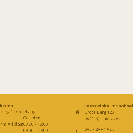
rheden
Feestwinkel 't Snabbel
uiting 1 t/m 24 aug.
Grote Berg 123
Gesloten
5611 KJ Eindhoven
t/m Vrijdag
09:30
-
18:00
040 - 244 14 50
09:30
-
17:00