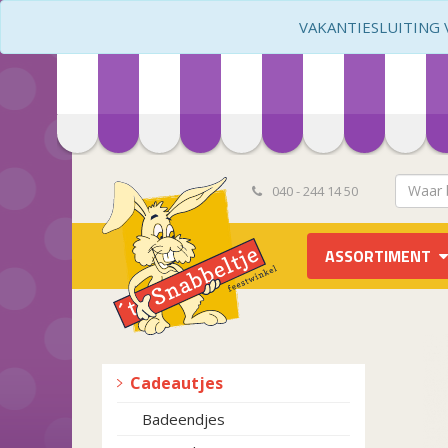
VAKANTIESLUITING VA
040 - 244 14 50
ASSORTIMENT
Cadeautjes
Badeendjes