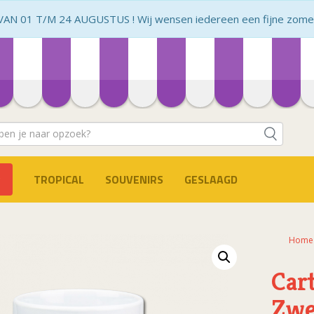
N 01 T/M 24 AUGUSTUS ! Wij wensen iedereen een fijne zomer 
TROPICAL
SOUVENIRS
GESLAAGD
Home
Car
Zwe