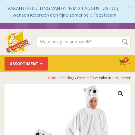
×
VAKANTIESLUITING VAN 01 T/M 24 AUGUSTUS ! Wij
wensen iedereen een fijne zomer :-) 't Feestteam
0
ASSORTIMENT
Home
/
Kleding
/
Dieren
/ Dierenkostuum ijsbeer