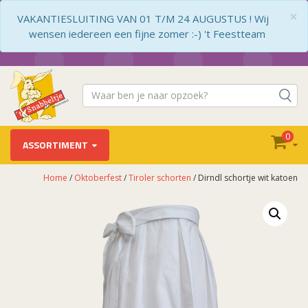
×
VAKANTIESLUITING VAN 01 T/M 24 AUGUSTUS ! Wij
wensen iedereen een fijne zomer :-) 't Feestteam
0
ASSORTIMENT
Home
/
Oktoberfest
/
Tiroler schorten
/ Dirndl schortje wit katoen