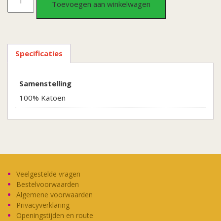
Toevoegen aan winkelwagen
schortje
wit
Specificaties
katoen
aantal
Samenstelling
100% Katoen
Veelgestelde vragen
Bestelvoorwaarden
Algemene voorwaarden
Privacyverklaring
Openingstijden en route