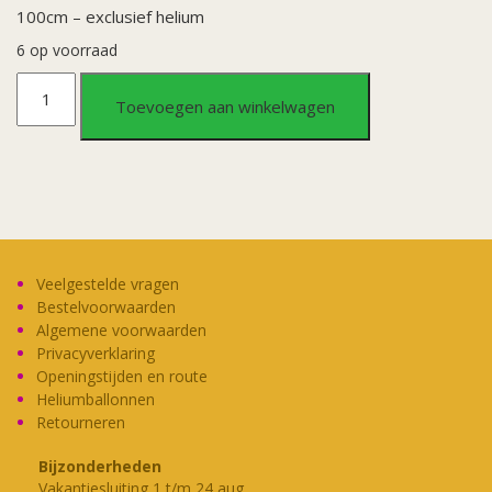
100cm – exclusief helium
6 op voorraad
Folieballon
Toevoegen aan winkelwagen
cijfer
9
blauw
(100cm)
Veelgestelde vragen
Bestelvoorwaarden
aantal
Algemene voorwaarden
Privacyverklaring
Openingstijden en route
Heliumballonnen
Retourneren
Bijzonderheden
Vakantiesluiting 1 t/m 24 aug.