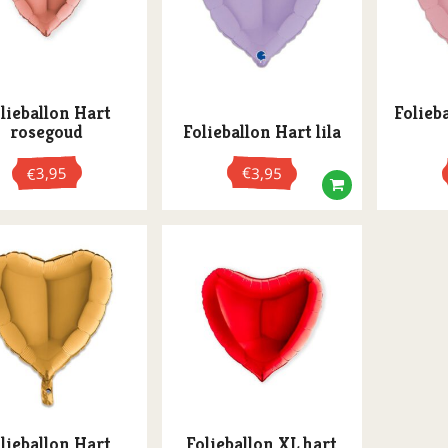
optie
kan
gekozen
worden
op
lieballon Hart
Folieb
rosegoud
Folieballon Hart lila
de
productpa
3,95
€
3,95
€
lieballon Hart
Folieballon XL hart