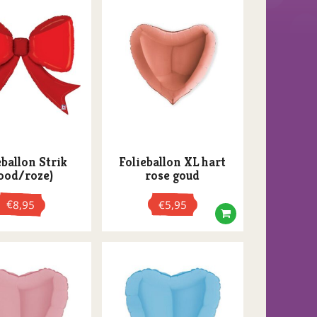
eballon Strik
Folieballon XL hart
ood/roze)
rose goud
€
8,95
€
5,95