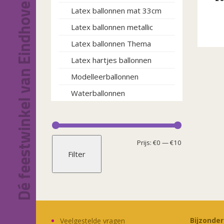
Dé feestwinkel van Eindhoven!
Latex ballonnen mat 33cm
Latex ballonnen metallic
Latex ballonnen Thema
Latex hartjes ballonnen
Modelleerballonnen
Waterballonnen
Min.
Max.
Prijs:
€0
—
€10
Filter
prijs
prijs
Bijzonde
Veelgestelde vragen