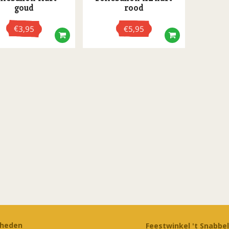
goud
rood
€
3,95
€
5,95
rheden
Feestwinkel 't Snabbel