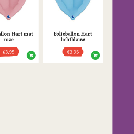
allon Hart mat
Folieballon Hart
roze
lichtblauw
gina
3,95
€
3,95
€