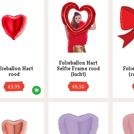
Folieballon Hart
lieballon Hart
Selfie Frame rood
Foli
rood
(lucht)
(r
3,95
€
6,50
€
Dit
product
heeft
meerdere
variaties.
Deze