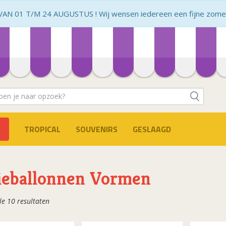
N 01 T/M 24 AUGUSTUS ! Wij wensen iedereen een fijne zomer 
TROPICAL
SOUVENIRS
GESLAAGD
ieballonnen Vormen
Gesorteerd
le 10 resultaten
op
populariteit