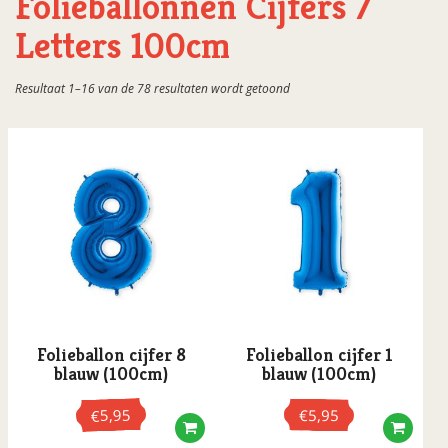
Folieballonnen Cijfers /
Folieballonnen Cijfers / Letters 100cm
Letters 100cm
Folieballonnen Cijfers / Letters 36cm
Gesorteerd
Resultaat 1–16 van de 78 resultaten wordt getoond
Folieballonnen Dieren
op
populariteit
Folieballonnen Diversen
Folieballonnen Feestdag
Folieballonnen Geslaagd
Folieballonnen Huwelijk/Jubileum
Folieballonnen Kinderen
Folieballonnen Leeftijden
Folieballonnen Liefde
Folieballon cijfer 8
Folieballon cijfer 1
Folieballonnen Natuur
blauw (100cm)
blauw (100cm)
Folieballonnen Nieuw huis
5,95
€
5,95
€
Folieballonnen Pensioen