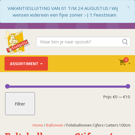
×
VAKANTIESLUITING VAN 01 T/M 24 AUGUSTUS ! Wij
wensen iedereen een fijne zomer :-) 't Feestteam
0
ASSORTIMENT
Ballonnen
Ballon Accessoires
Mi
Ma
Prijs:
€0
—
€10
Filter
Ballon Deco Kit
pr
pr
Folieballonnen Airloonz
Folieballonnen Baby
Home
/
Ballonnen
/ Folieballonnen Cijfers / Letters 100cm
Folieballonnen Beterschap