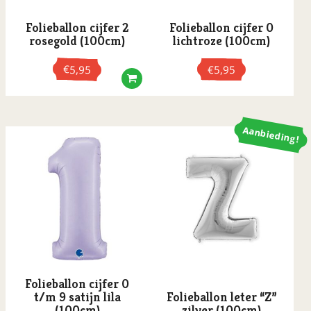
Folieballon cijfer 2
Folieballon cijfer 0
rosegold (100cm)
lichtroze (100cm)
€
5,95
€
5,95
Dit
product
Aanbieding!
heeft
meerdere
variaties.
Deze
optie
kan
gekozen
worden
op
de
Folieballon cijfer 0
productpagina
t/m 9 satijn lila
Folieballon leter “Z”
(100cm)
zilver (100cm)