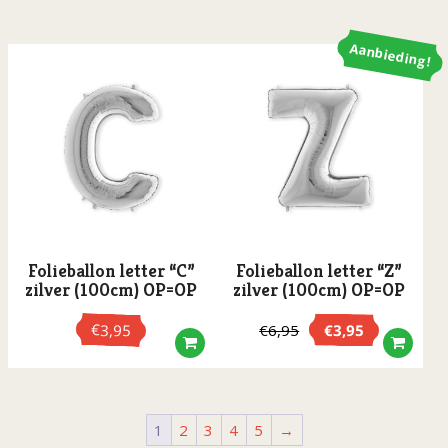
was:
is:
€6,95.
€3,95.
Aanbieding!
Folieballon letter “C”
Folieballon letter “Z”
zilver (100cm) OP=OP
zilver (100cm) OP=OP
€
3,95
€
3,95
€
6,95
Oorspronkelijke
Huidige
prijs
prijs
was:
is:
€6,95.
€3,95.
1
2
3
4
5
→