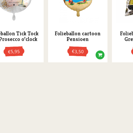
eballon Tick Tock
Folieballon cartoon
Folie
 Prosecco o’clock
Pensioen
Gre
5,95
€
3,50
€