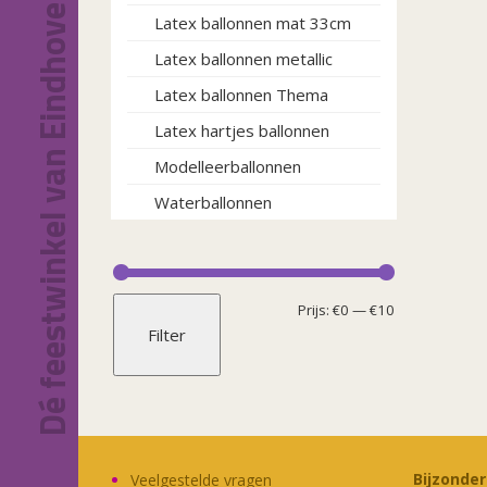
Dé feestwinkel van Eindhoven!
Latex ballonnen mat 33cm
Latex ballonnen metallic
Latex ballonnen Thema
Latex hartjes ballonnen
Modelleerballonnen
Waterballonnen
Min.
Max.
Prijs:
€0
—
€10
Filter
prijs
prijs
Bijzonde
Veelgestelde vragen