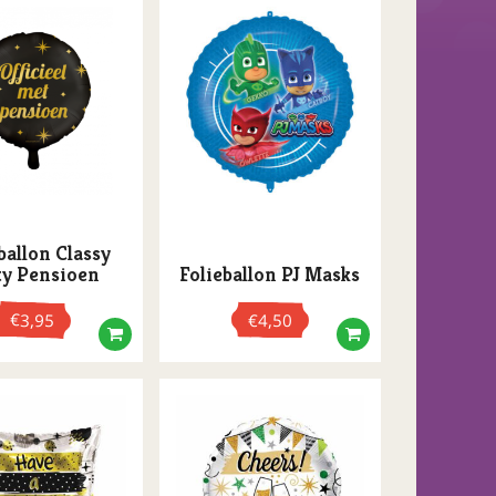
ballon Classy
ty Pensioen
Folieballon PJ Masks
€
3,95
€
4,50