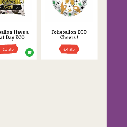
ballon Have a
Folieballon ECO
at Day ECO
Cheers !
3,95
€
4,95
€