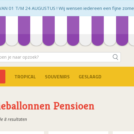
N 01 T/M 24 AUGUSTUS ! Wij wensen iedereen een fijne zomer 
TROPICAL
SOUVENIRS
GESLAAGD
ieballonnen Pensioen
Gesorteerd
le 8 resultaten
op
populariteit