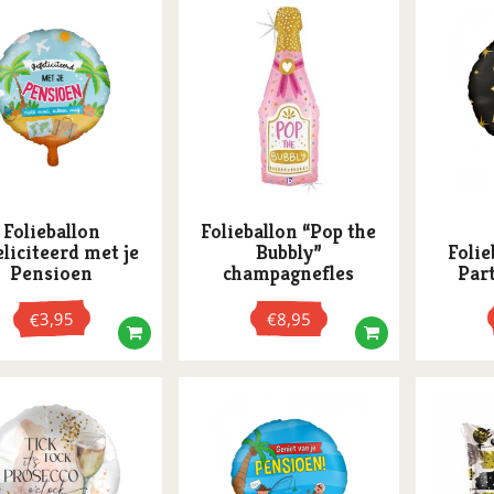
Folieballon
Folieballon “Pop the
liciteerd met je
Bubbly”
Folie
Pensioen
champagnefles
Par
3,95
€
8,95
€