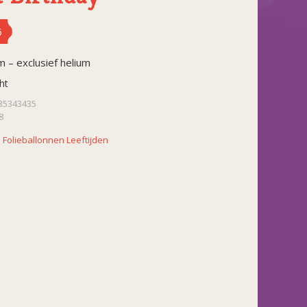
5
 – exclusief helium
ht
35343435
8
:
Folieballonnen Leeftijden