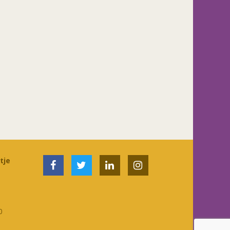
tje
0