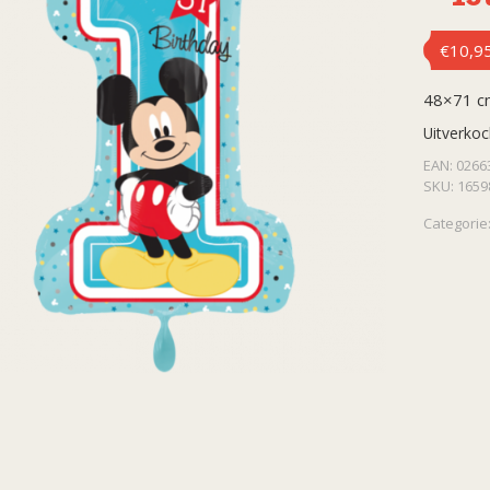
€
10,9
48×71 cm
Uitverkoc
EAN:
0266
SKU:
1659
Categorie