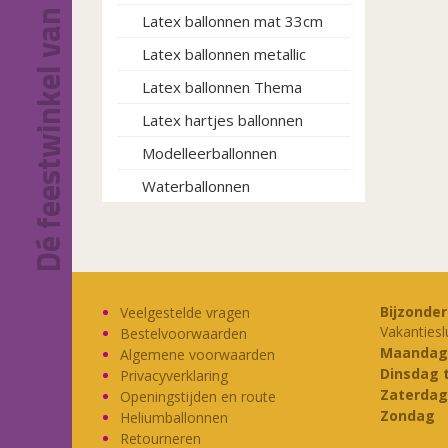
Dé feestwinkel van Eindhoven!
Latex ballonnen mat 33cm
Latex ballonnen metallic
Latex ballonnen Thema
Latex hartjes ballonnen
Modelleerballonnen
Waterballonnen
Bijzonde
Veelgestelde vragen
Vakantiesl
Bestelvoorwaarden
Maandag
Algemene voorwaarden
Dinsdag 
Privacyverklaring
Zaterdag
Openingstijden en route
Zondag
Heliumballonnen
Retourneren