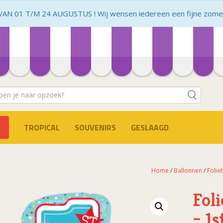
N 01 T/M 24 AUGUSTUS ! Wij wensen iedereen een fijne zomer 
TROPICAL
SOUVENIRS
GESLAAGD
Home
/
Ballonnen
/
Folie
Fol
– 1s