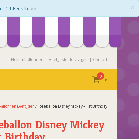
×
:-) 't Feestteam
Heliumballonnen
Veelgestelde vragen
Contact
0
ballonnen Leeftijden
/ Folieballon Disney Mickey – 1st Birthday
ieballon Disney Mickey
t Birthday