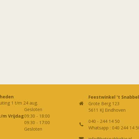
rheden
Feestwinkel 't Snabbel
uiting 1 t/m 24 aug.
Grote Berg 123
Gesloten
5611 KJ Eindhoven
t/m Vrijdag
09:30
-
18:00
040 - 244 14 50
09:30
-
17:00
Whatsapp : 040 244 14 5
Gesloten
info@hetsnabbeltje.nl