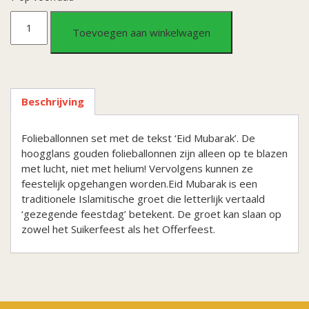
Folieballonnen
Toevoegen aan winkelwagen
set
Eid
Beschrijving
Mubarak
Folieballonnen set met de tekst ‘Eid Mubarak’. De
aantal
hoogglans gouden folieballonnen zijn alleen op te blazen
met lucht, niet met helium! Vervolgens kunnen ze
feestelijk opgehangen worden.Eid Mubarak is een
traditionele Islamitische groet die letterlijk vertaald
‘gezegende feestdag’ betekent. De groet kan slaan op
zowel het Suikerfeest als het Offerfeest.