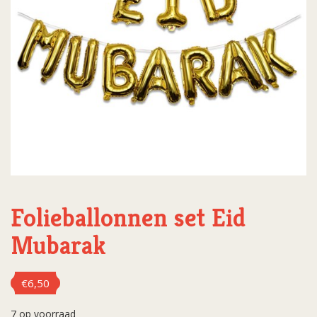
Folieballonnen set Eid
Mubarak
€
6,50
7 op voorraad