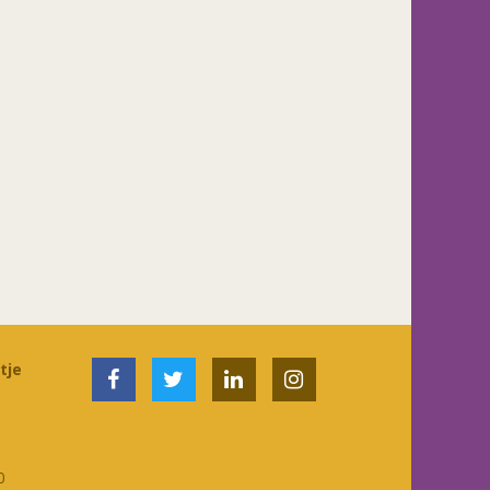
tje
0