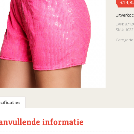
€
14,9
Uitverkoc
EAN:
8712
SKU:
1022
Categorie
cificaties
anvullende informatie