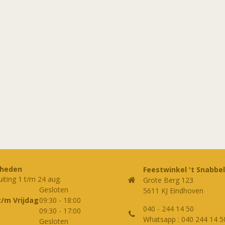
rheden
Feestwinkel 't Snabbel
uiting 1 t/m 24 aug.
Grote Berg 123
Gesloten
5611 KJ Eindhoven
t/m Vrijdag
09:30
-
18:00
040 - 244 14 50
09:30
-
17:00
Whatsapp : 040 244 14 5
Gesloten