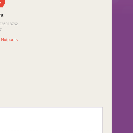
5
ht
026018762
7
:
Hotpants