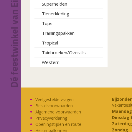
Dé feestwinkel van Eindhoven!
Superhelden
Tienerkleding
Tops
Trainingspakken
Tropical
Tuinbroeken/Overalls
Western
Bijzonde
Veelgestelde vragen
Vakantiesl
Bestelvoorwaarden
Maandag
Algemene voorwaarden
Dinsdag 
Privacyverklaring
Zaterdag
Openingstijden en route
Zondag
Heliumballonnen