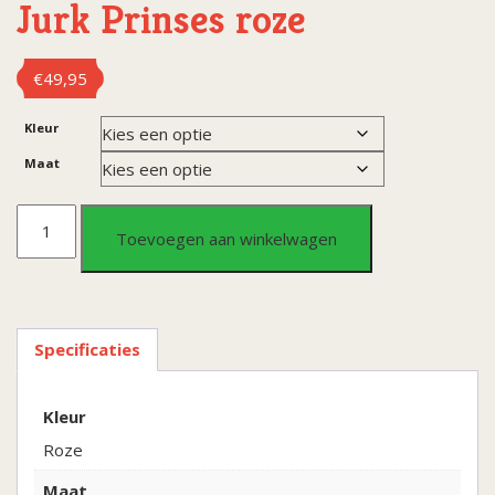
Jurk Prinses roze
€
49,95
Kleur
Maat
Jurk
Toevoegen aan winkelwagen
Prinses
roze
Specificaties
aantal
Kleur
Roze
Maat