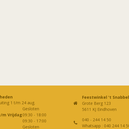
rheden
Feestwinkel 't Snabbel
uiting 1 t/m 24 aug.
Grote Berg 123
Gesloten
5611 KJ Eindhoven
t/m Vrijdag
09:30
-
18:00
040 - 244 14 50
09:30
-
17:00
Whatsapp : 040 244 14 5
Gesloten