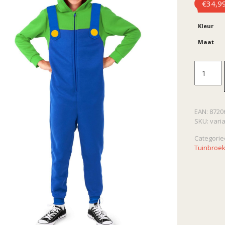
€
34,9
Kleur
Maat
Kinder
Onesie
EAN:
8720
Luigi
SKU:
vari
aantal
Categorie
Tuinbroek