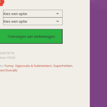
9
Toevoegen aan winkelwagen
629376776
ation-15536
ën:
Funny
,
Opposuits & Suitmeisters
,
Superhelden
,
en/Overalls