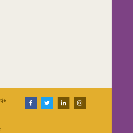
tje
0