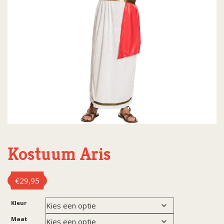
Kostuum Aris
€
29,95
Kleur
Maat