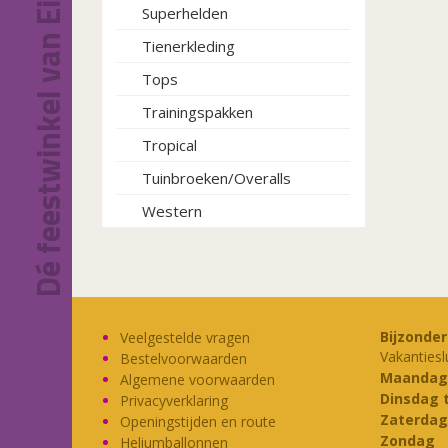
Dé feestwinkel van Eindhoven!
Superhelden
Tienerkleding
Tops
Trainingspakken
Tropical
Tuinbroeken/Overalls
Western
Bijzonde
Veelgestelde vragen
Vakantiesl
Bestelvoorwaarden
Maandag
Algemene voorwaarden
Dinsdag 
Privacyverklaring
Zaterdag
Openingstijden en route
Zondag
Heliumballonnen