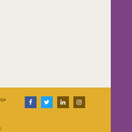
tje
0