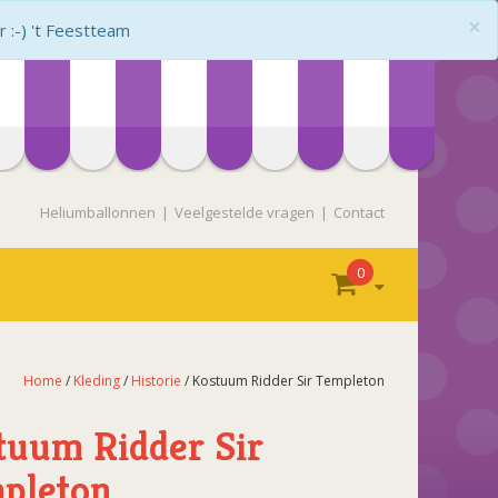
×
:-) 't Feestteam
Heliumballonnen
Veelgestelde vragen
Contact
0
Home
/
Kleding
/
Historie
/ Kostuum Ridder Sir Templeton
tuum Ridder Sir
pleton