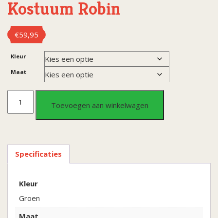
Kostuum Robin
€
59,95
Kleur
Maat
Kostuum
Toevoegen aan winkelwagen
Robin
aantal
Specificaties
Kleur
Groen
Maat