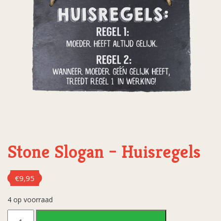
Stone Slogan – Huisregels
€
9,95
4 op voorraad
Stone