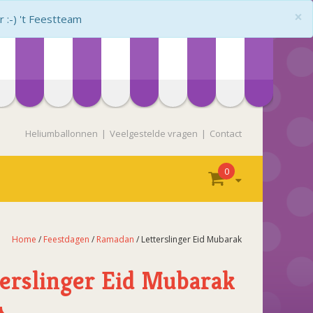
×
:-) 't Feestteam
Heliumballonnen
Veelgestelde vragen
Contact
0
Home
/
Feestdagen
/
Ramadan
/ Letterslinger Eid Mubarak
terslinger Eid Mubarak