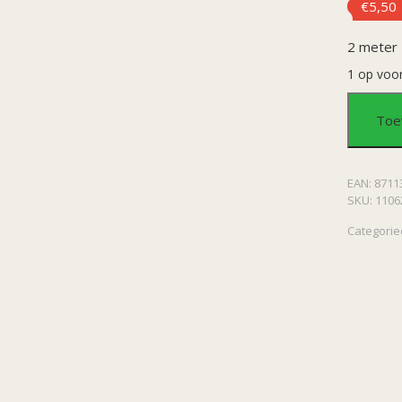
€
5,50
2 meter
1 op voo
Lettersl
Toe
Eid
EAN:
8711
Mubara
SKU:
1106
aantal
Categorie