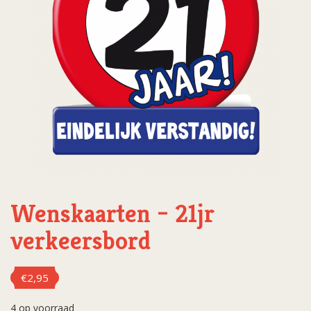
Wenskaarten – 21jr
verkeersbord
€
2,95
4 op voorraad