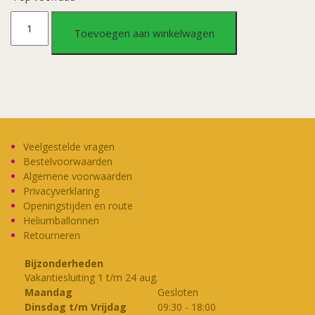
Wenskaarten
Toevoegen aan winkelwagen
-
21jr
verkeersbord
aantal
Veelgestelde vragen
Bestelvoorwaarden
Algemene voorwaarden
Privacyverklaring
Openingstijden en route
Heliumballonnen
Retourneren
Bijzonderheden
Vakantiesluiting 1 t/m 24 aug.
Maandag
Gesloten
Dinsdag t/m Vrijdag
09:30
-
18:00