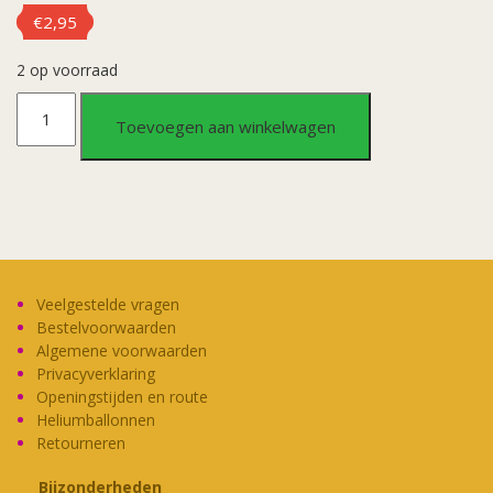
€
2,95
2 op voorraad
Wenskaarten
Toevoegen aan winkelwagen
-
65jr
verkeersbord
aantal
Veelgestelde vragen
Bestelvoorwaarden
Algemene voorwaarden
Privacyverklaring
Openingstijden en route
Heliumballonnen
Retourneren
Bijzonderheden