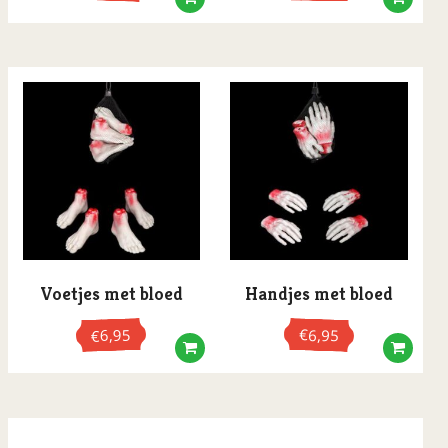
Westernsporen
Zakdoeken
Zweetbandjes
Voetjes met bloed
Handjes met bloed
6,95
€
6,95
€