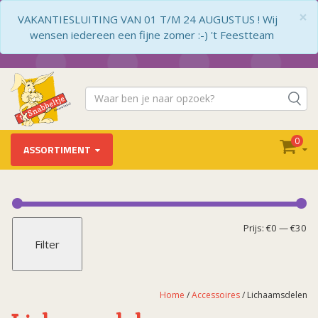
×
VAKANTIESLUITING VAN 01 T/M 24 AUGUSTUS ! Wij
wensen iedereen een fijne zomer :-) 't Feestteam
0
ASSORTIMENT
Accessoires
Applicaties / Badges
Mi
Ma
Prijs:
€0
—
€30
Filter
Armbanden
pr
pr
Bandana's
Beenkappen
Home
/
Accessoires
/ Lichaamsdelen
Beenwarmers