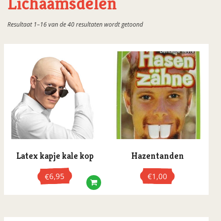
Lichaamsdelen
Boa's & Sjalen
Gesorteerd
Resultaat 1–16 van de 40 resultaten wordt getoond
Bretels
op
populariteit
Brillen
Cheerleader pompons
Diademen / Tiara's
Dierensetjes
Dokters accessoires
Epauletten/medailles
Gebitjes
Latex kapje kale kop
Hazentanden
Gereedschap
6,95
€
1,00
€
Gezichtsversiering
Haaraccessoires
Haarbanden