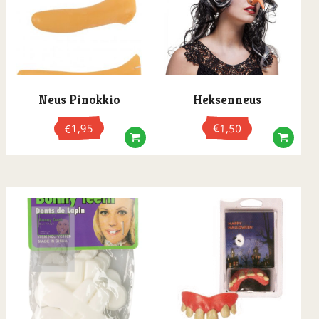
Nagels
Ooglapjes
Oogmaskers
Oorbellen
Neus Pinokkio
Heksenneus
Opblaasartikelen
1,95
€
1,50
€
Paraplu's
Partylenzen
Pruiken
Riemen
Ringen
Rookwaren
Scepters / Wandelstokken
Schoenen