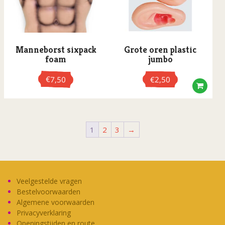
Manneborst sixpack
Grote oren plastic
foam
jumbo
€
7,50
€
2,50
1
2
3
→
Veelgestelde vragen
Bestelvoorwaarden
Algemene voorwaarden
Privacyverklaring
Openingstijden en route