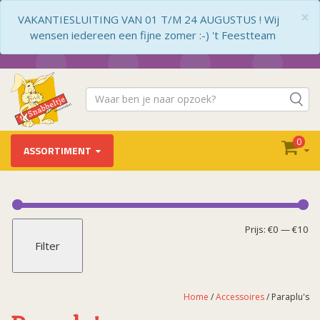
×
VAKANTIESLUITING VAN 01 T/M 24 AUGUSTUS ! Wij
wensen iedereen een fijne zomer :-) 't Feestteam
0
ASSORTIMENT
Accessoires
Applicaties / Badges
Mi
Ma
Prijs:
€0
—
€10
Filter
Armbanden
pr
pr
Bandana's
Beenkappen
Home
/
Accessoires
/ Paraplu's
Beenwarmers