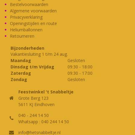
Bestelvoorwaarden
Nagels
Algemene voorwaarden
Privacyverklaring
Ooglapjes
Openingstijden en route
Oogmaskers
Heliumballonnen
Retourneren
Oorbellen
Opblaasartikelen
Bijzonderheden
Vakantiesluiting 1 t/m 24 aug.
Paraplu's
Maandag
Gesloten
Dinsdag t/m Vrijdag
09:30
-
18:00
Partylenzen
Zaterdag
09:30
-
17:00
Pruiken
Zondag
Gesloten
Riemen
Feestwinkel 't Snabbeltje
Ringen
Grote Berg 123
5611 KJ Eindhoven
Rookwaren
040 - 244 14 50
Scepters / Wandelstokken
Whatsapp : 040 244 14 50
Schoenen
info@hetsnabbeltje.nl