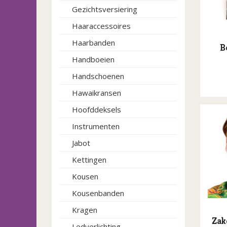
Gezichtsversiering
Haaraccessoires
Haarbanden
B
Handboeien
Handschoenen
Hawaikransen
Hoofddeksels
Instrumenten
Jabot
Kettingen
Kousen
Kousenbanden
Kragen
Zak
Ledverlichting