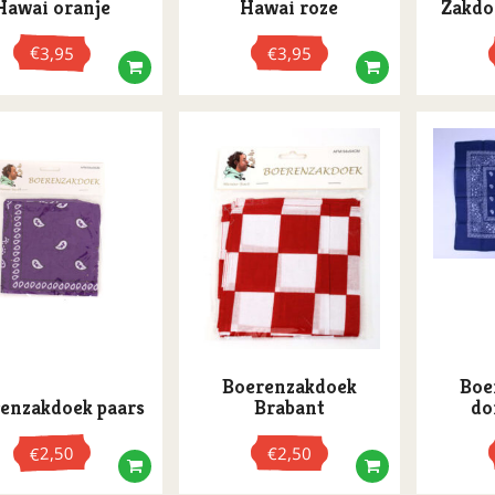
Hawai oranje
Hawai roze
Zakdo
€
3,95
€
3,95
Boerenzakdoek
Boe
enzakdoek paars
Brabant
do
2,50
€
2,50
€