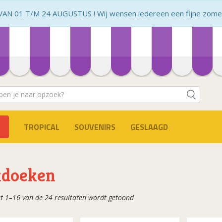
N 01 T/M 24 AUGUSTUS ! Wij wensen iedereen een fijne zomer 
TROPICAL
SOUVENIRS
GESLAAGD
kdoeken
Gesorteerd
t 1–16 van de 24 resultaten wordt getoond
op
populariteit