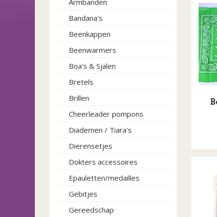
Armbanden
Bandana's
Beenkappen
Beenwarmers
Boa's & Sjalen
Bretels
Brillen
B
Cheerleader pompons
Diademen / Tiara's
Dierensetjes
Dokters accessoires
Epauletten/medailles
Gebitjes
Gereedschap