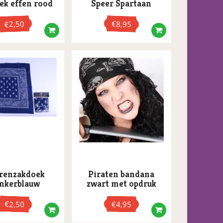
ek effen rood
Speer Spartaan
2,50
€
8,95
€
renzakdoek
Piraten bandana
nkerblauw
zwart met opdruk
€
2,50
€
4,95