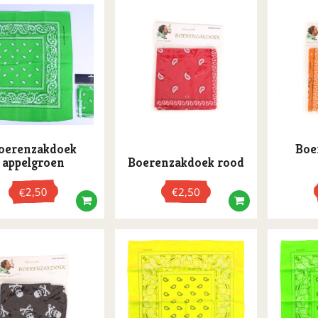
oerenzakdoek
Boe
appelgroen
Boerenzakdoek rood
2,50
€
2,50
€