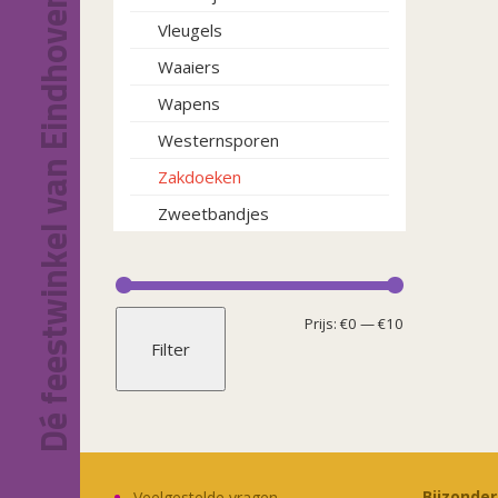
Dé feestwinkel van Eindhoven!
Vleugels
Waaiers
Wapens
Westernsporen
Zakdoeken
Zweetbandjes
Min.
Max.
Prijs:
€0
—
€10
Filter
prijs
prijs
Bijzonde
Veelgestelde vragen