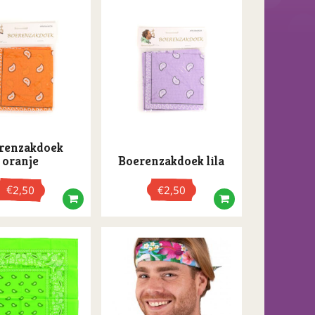
renzakdoek
oranje
Boerenzakdoek lila
€
2,50
€
2,50