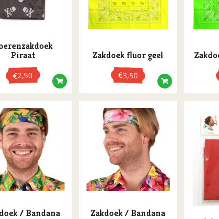
oerenzakdoek
Piraat
Zakdoek fluor geel
Zakdoe
2,50
€
3,50
€
doek / Bandana
Zakdoek / Bandana