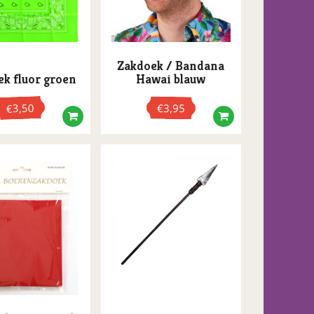
Zakdoek / Bandana
k fluor groen
Hawai blauw
3,50
€
3,95
€