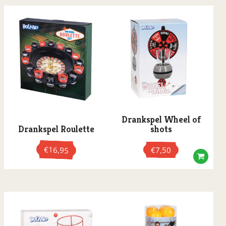
Drankspel Wheel of
Drankspel Roulette
shots
€
16,95
€
7,50