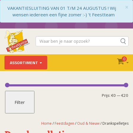
×
VAKANTIESLUITING VAN 01 T/M 24 AUGUSTUS ! Wij
wensen iedereen een fijne zomer :-) 't Feestteam
0
ASSORTIMENT
Feestdagen
Carnaval (decoratie)
Mi
Ma
Prijs:
€0
—
€20
Filter
Cat.1 Vuurwerk
pr
pr
Kerst
Koningsdag
Home
/
Feestdagen
/
Oud & Nieuw
/ Drankspelletjes
Moederdag