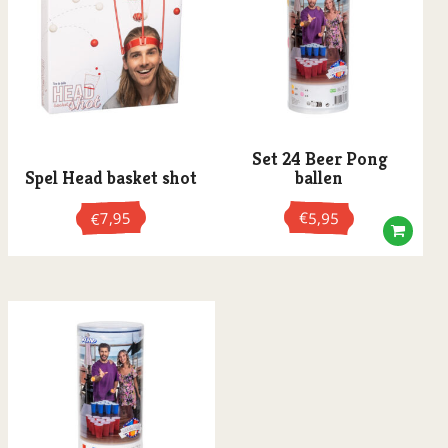
Set 24 Beer Pong
Spel Head basket shot
ballen
7,95
€
5,95
€