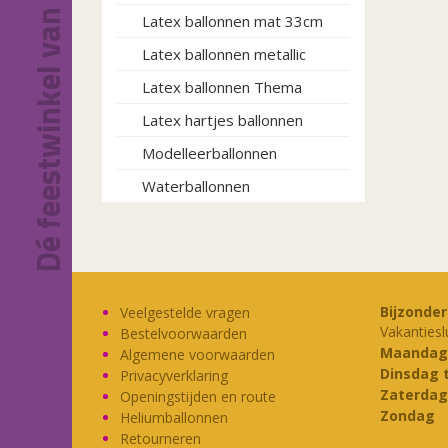
Dé feestwinkel van Eindhoven!
Latex ballonnen mat 33cm
Latex ballonnen metallic
Latex ballonnen Thema
Latex hartjes ballonnen
Modelleerballonnen
Waterballonnen
Bijzonde
Veelgestelde vragen
Vakantiesl
Bestelvoorwaarden
Maandag
Algemene voorwaarden
Dinsdag 
Privacyverklaring
Zaterdag
Openingstijden en route
Zondag
Heliumballonnen
Retourneren