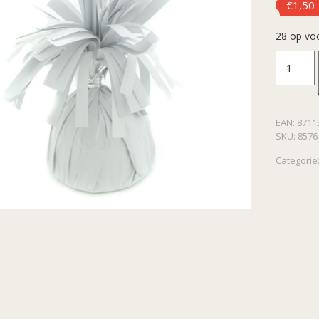
€
1,50
28 op vo
Folie
ballong
EAN:
8711
wit
SKU:
8576
aantal
Categorie