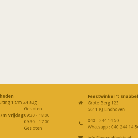
rheden
Feestwinkel 't Snabbel
uiting 1 t/m 24 aug.
Grote Berg 123
Gesloten
5611 KJ Eindhoven
t/m Vrijdag
09:30
-
18:00
040 - 244 14 50
09:30
-
17:00
Whatsapp : 040 244 14 5
Gesloten
info@hetsnabbeltje.nl