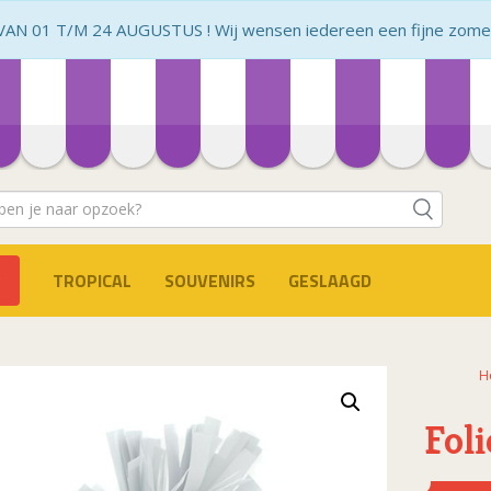
N 01 T/M 24 AUGUSTUS ! Wij wensen iedereen een fijne zomer 
TROPICAL
SOUVENIRS
GESLAAGD
H
Fol