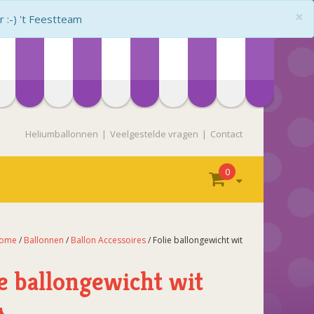
×
:-) 't Feestteam
Heliumballonnen
Veelgestelde vragen
Contact
0
ome
/
Ballonnen
/
Ballon Accessoires
/ Folie ballongewicht wit
ie ballongewicht wit