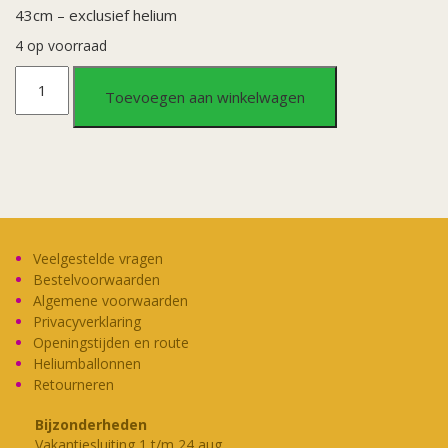
43cm – exclusief helium
4 op voorraad
Folieballon
Toevoegen aan winkelwagen
Dankjewel,
je
weet
wel
Veelgestelde vragen
Bestelvoorwaarden
waarom
Algemene voorwaarden
Privacyverklaring
Openingstijden en route
aantal
Heliumballonnen
Retourneren
Bijzonderheden
Vakantiesluiting 1 t/m 24 aug.