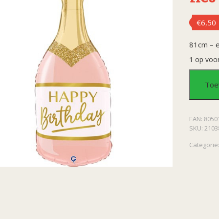
€
6,50
81cm – e
1 op voo
Foliebal
Toe
roze
EAN:
8050
bubble
SKU:
2103
fles
Categorie
Happy
Birthda
aantal