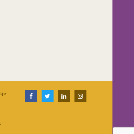
tje
0