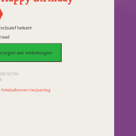
xclsuief helium!
rraad
lon
voegen aan winkelwagen
195722739
8
:
Folieballonnen Verjaardag
y