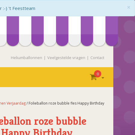
×
:-) 't Feestteam
Heliumballonnen
Veelgestelde vragen
Contact
0
nnen Verjaardag
/ Folieballon roze bubble fles Happy Birthday
eballon roze bubble
s Happy Birthday