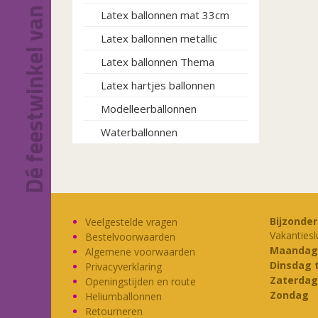
Dé feestwinkel van Eindhoven!
Latex ballonnen mat 33cm
Latex ballonnen metallic
Latex ballonnen Thema
Latex hartjes ballonnen
Modelleerballonnen
Waterballonnen
Bijzonde
Veelgestelde vragen
Vakantiesl
Bestelvoorwaarden
Maandag
Algemene voorwaarden
Dinsdag 
Privacyverklaring
Zaterdag
Openingstijden en route
Zondag
Heliumballonnen
Retourneren