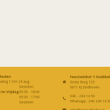
rheden
Feestwinkel 't Snabbel
uiting 1 t/m 24 aug.
Grote Berg 123
Gesloten
5611 KJ Eindhoven
t/m Vrijdag
09:30
-
18:00
040 - 244 14 50
09:30
-
17:00
Whatsapp : 040 244 14 5
Gesloten
info@hetsnabbeltje.nl