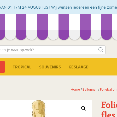
N 01 T/M 24 AUGUSTUS ! Wij wensen iedereen een fijne zomer 
TROPICAL
SOUVENIRS
GESLAAGD
Home
/
Ballonnen
/
Folieballo
Foli
fle