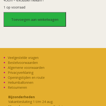
1 op voorraad
Folieballon
Toevoegen aan winkelwagen
Ster
Frozen
2
Wind
Veelgestelde vragen
Bestelvoorwaarden
Spirit
Algemene voorwaarden
Privacyverklaring
Openingstijden en route
aantal
Heliumballonnen
Retourneren
Bijzonderheden
Vakantiesluiting 1 t/m 24 aug.