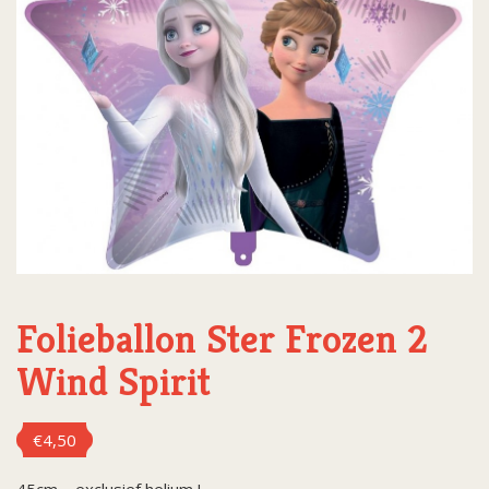
Folieballon Ster Frozen 2
Wind Spirit
€
4,50
45cm – exclusief helium !