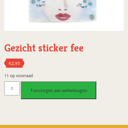
Gezicht sticker fee
€
2,95
11 op voorraad
Gezicht
Toevoegen aan winkelwagen
sticker
fee
aantal