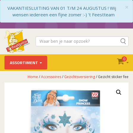
×
VAKANTIESLUITING VAN 01 T/M 24 AUGUSTUS ! Wij
wensen iedereen een fijne zomer :-) 't Feestteam
0
ASSORTIMENT
Home
/
Accessoires
/
Gezichtsversiering
/ Gezicht sticker fee