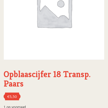
Opblaascijfer 18 Transp.
Paars
€
5,50
1 op voorraad