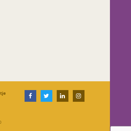
tje
0