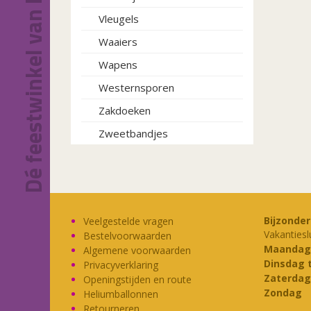
Dé feestwinkel van Eindhoven!
Vleugels
Waaiers
Wapens
Westernsporen
Zakdoeken
Zweetbandjes
Bijzonde
Veelgestelde vragen
Vakantiesl
Bestelvoorwaarden
Maandag
Algemene voorwaarden
Dinsdag 
Privacyverklaring
Zaterdag
Openingstijden en route
Zondag
Heliumballonnen
Retourneren