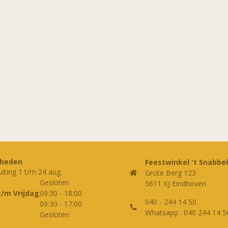
rheden
Feestwinkel 't Snabbel
uiting 1 t/m 24 aug.
Grote Berg 123
Gesloten
5611 KJ Eindhoven
t/m Vrijdag
09:30
-
18:00
040 - 244 14 50
09:30
-
17:00
Whatsapp : 040 244 14 5
Gesloten