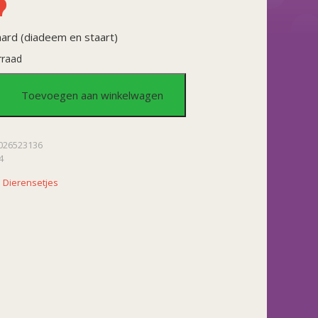
aard (diadeem en staart)
rraad
Toevoegen aan winkelwagen
d
026523136
4
:
Dierensetjes