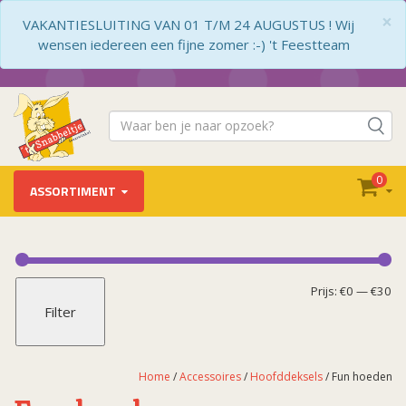
×
VAKANTIESLUITING VAN 01 T/M 24 AUGUSTUS ! Wij
wensen iedereen een fijne zomer :-) 't Feestteam
0
ASSORTIMENT
Accessoires
Applicaties / Badges
Mi
Ma
Prijs:
€0
—
€30
Filter
Armbanden
pr
pr
Bandana's
Beenkappen
Home
/
Accessoires
/
Hoofddeksels
/ Fun hoeden
Beenwarmers