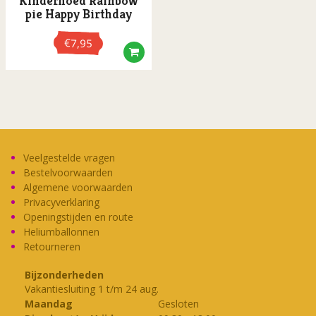
Kinderhoed Rainbow
pie Happy Birthday
Ooglapjes
Oogmaskers
€
7,95
Oorbellen
Opblaasartikelen
Paraplu's
Partylenzen
Pruiken
Veelgestelde vragen
Bestelvoorwaarden
Riemen
Algemene voorwaarden
Ringen
Privacyverklaring
Openingstijden en route
Rookwaren
Heliumballonnen
Scepters / Wandelstokken
Retourneren
Schoenen
Bijzonderheden
Vakantiesluiting 1 t/m 24 aug.
Sets
Maandag
Gesloten