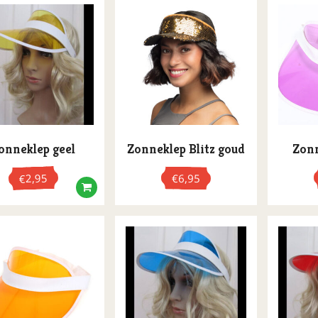
onneklep geel
Zonneklep Blitz goud
Zonn
2,95
€
6,95
€