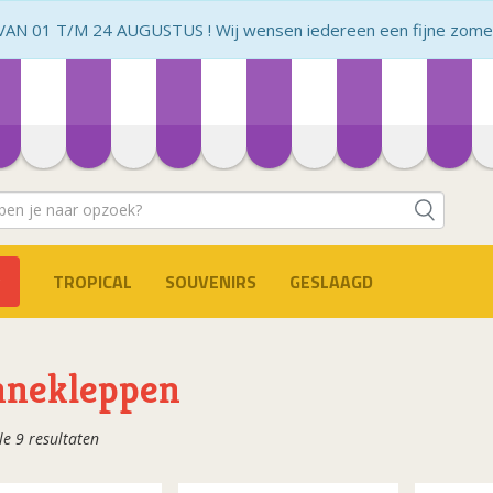
N 01 T/M 24 AUGUSTUS ! Wij wensen iedereen een fijne zomer 
TROPICAL
SOUVENIRS
GESLAAGD
nnekleppen
Gesorteerd
le 9 resultaten
op
populariteit