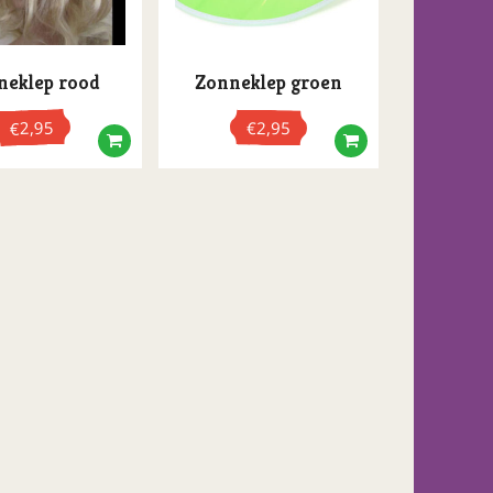
neklep rood
Zonneklep groen
2,95
€
2,95
€