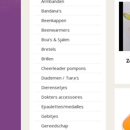
Armbanden
Bandana's
Beenkappen
Beenwarmers
Boa's & Sjalen
Bretels
Brillen
Z
Cheerleader pompons
Diademen / Tiara's
Dierensetjes
Dokters accessoires
Epauletten/medailles
Gebitjes
Gereedschap