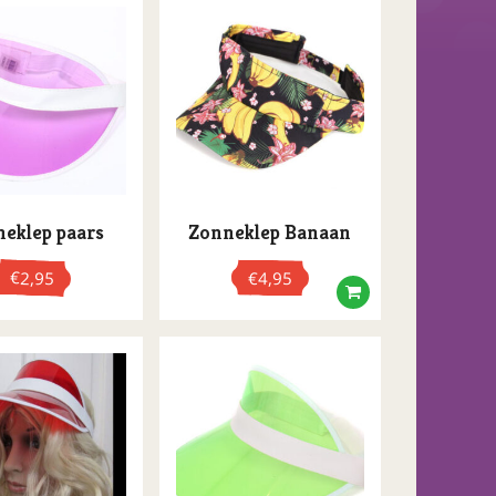
eklep paars
Zonneklep Banaan
€
2,95
€
4,95