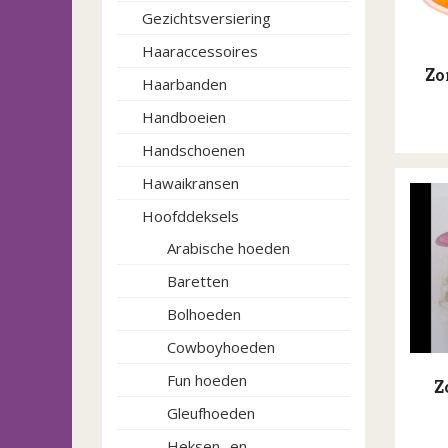
Gezichtsversiering
Haaraccessoires
Zo
Haarbanden
Handboeien
Handschoenen
Hawaikransen
Hoofddeksels
Arabische hoeden
Baretten
Bolhoeden
Cowboyhoeden
Fun hoeden
Z
Gleufhoeden
Heksen -en