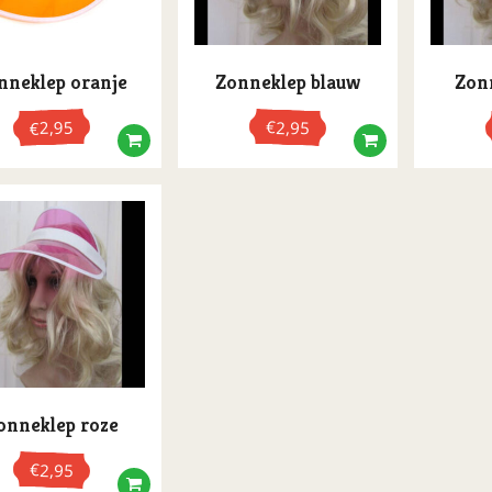
nneklep oranje
Zonneklep blauw
Zon
2,95
€
2,95
€
onneklep roze
€
2,95