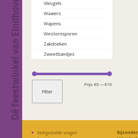
Dé feestwinkel van Eindhoven!
Vleugels
Waaiers
Wapens
Westernsporen
Zakdoeken
Zweetbandjes
Min.
Max.
Prijs:
€0
—
€10
Filter
prijs
prijs
Bijzonde
Veelgestelde vragen