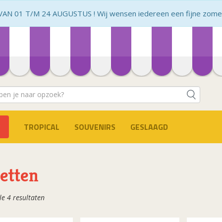
N 01 T/M 24 AUGUSTUS ! Wij wensen iedereen een fijne zomer 
TROPICAL
SOUVENIRS
GESLAAGD
etten
Gesorteerd
le 4 resultaten
op
populariteit