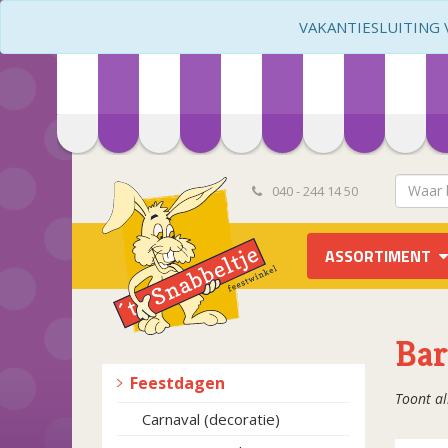
VAKANTIESLUITING VA
040 - 244 14 50
ASSORTIMENT
Bar
Feestdagen
Toont al
Carnaval (decoratie)