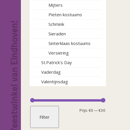
Mijters
optie
kan
Pieten kostuums
gekoze
Dé feestwinkel van Eindhoven!
Schmink
worden
op
Sieraden
de
Sinterklaas kostuums
product
Versiering
St.Patrick's Day
Vaderdag
Valentijnsdag
Min.
Max.
Prijs:
€0
—
€30
Filter
prijs
prijs