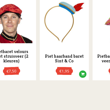
etbaret velours
t struisveer (2
Piet haarband baret
Pietba
kleuren)
Sint & Co
veer
7,50
€
1,95
€
Dit
product
heeft
re
meerdere
s.
variaties.
Deze