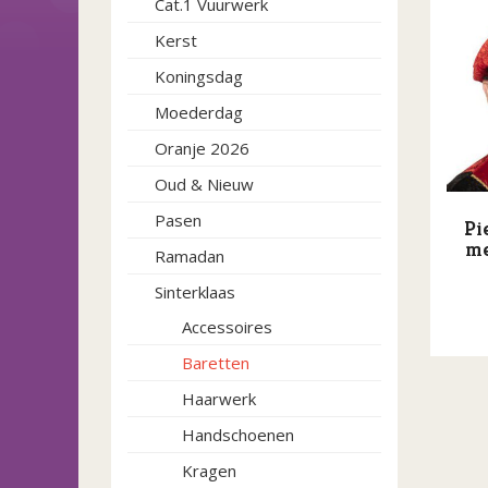
Cat.1 Vuurwerk
Kerst
Koningsdag
Moederdag
Oranje 2026
Oud & Nieuw
Pasen
Pi
me
Ramadan
Sinterklaas
Accessoires
Baretten
Dit
product
Haarwerk
heeft
Handschoenen
meerde
variatie
Kragen
Deze