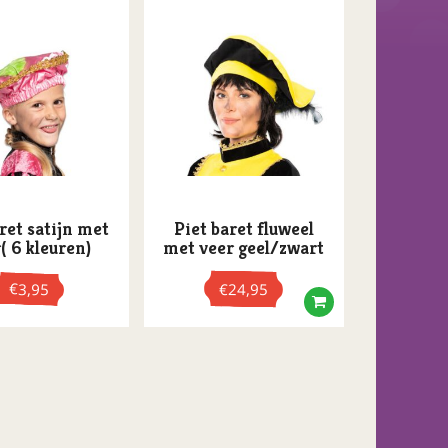
ret satijn met
Piet baret fluweel
( 6 kleuren)
met veer geel/zwart
€
€
3,95
24,95