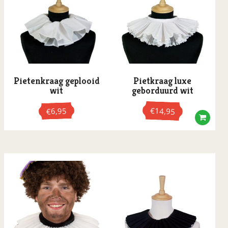
Pietenkraag geplooid
Pietkraag luxe
wit
geborduurd wit
€
6,95
14,95
€