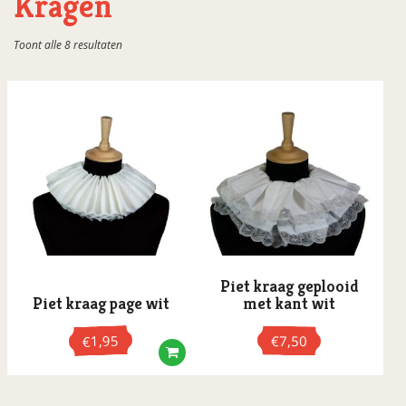
Kragen
Oranje 2026
Gesorteerd
Toont alle 8 resultaten
Oud & Nieuw
op
populariteit
Pasen
Ramadan
Sinterklaas
Accessoires
Baretten
Haarwerk
Handschoenen
Piet kraag geplooid
Kragen
Piet kraag page wit
met kant wit
Mijters
1,95
€
7,50
€
Pieten kostuums
Schmink