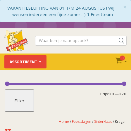
×
VAKANTIESLUITING VAN 01 T/M 24 AUGUSTUS ! Wij
wensen iedereen een fijne zomer :-) 't Feestteam
0
ASSORTIMENT
Feestdagen
Carnaval (decoratie)
Mi
Ma
Prijs:
€0
—
€20
Filter
Cat.1 Vuurwerk
pr
pr
Kerst
Koningsdag
Home
/
Feestdagen
/
Sinterklaas
/ Kragen
Moederdag