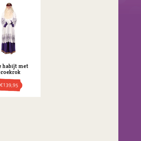
e habijt met
broekrok
€
139,95