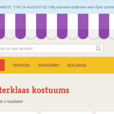
N 01 T/M 24 AUGUSTUS ! Wij wensen iedereen een fijne zomer 
TROPICAL
SOUVENIRS
GESLAAGD
terklaas kostuums
Gesorteerd
le 3 resultaten
op
populariteit