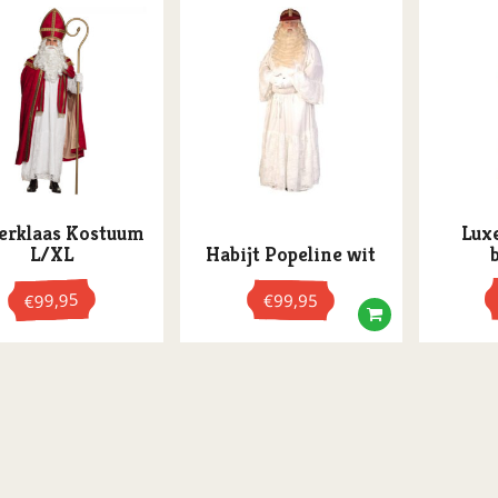
erklaas Kostuum
Lux
L/XL
Habijt Popeline wit
99,95
€
99,95
€