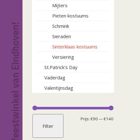
Mijters
Pieten kostuums
Dé feestwinkel van Eindhoven!
Schmink
Sieraden
Sinterklaas kostuums
Versiering
St.Patrick's Day
Vaderdag
Valentijnsdag
Min.
Max.
Prijs:
€90
—
€140
Filter
prijs
prijs