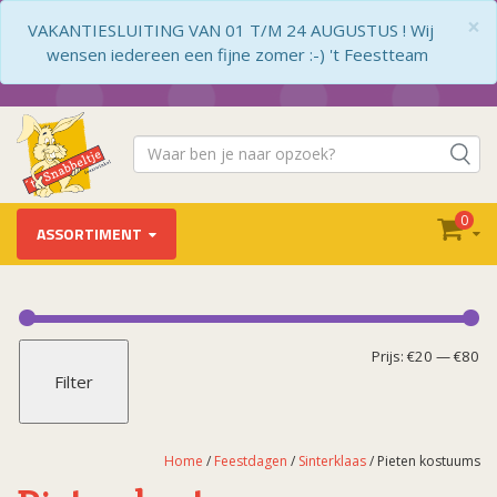
×
VAKANTIESLUITING VAN 01 T/M 24 AUGUSTUS ! Wij
wensen iedereen een fijne zomer :-) 't Feestteam
0
ASSORTIMENT
Feestdagen
Carnaval (decoratie)
Mi
Ma
Prijs:
€20
—
€80
Filter
Cat.1 Vuurwerk
pr
pr
Kerst
Koningsdag
Home
/
Feestdagen
/
Sinterklaas
/ Pieten kostuums
Moederdag