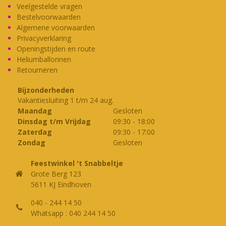
Deze
Deze
Veelgestelde vragen
optie
optie
Bestelvoorwaarden
kan
kan
Algemene voorwaarden
gekozen
gekozen
Privacyverklaring
worden
worden
Openingstijden en route
op
op
Heliumballonnen
Retourneren
de
de
productpagina
productpagina
Bijzonderheden
Vakantiesluiting 1 t/m 24 aug.
Maandag
Gesloten
Dinsdag t/m Vrijdag
09:30
-
18:00
Zaterdag
09:30
-
17:00
Zondag
Gesloten
Feestwinkel 't Snabbeltje
Grote Berg 123
5611 KJ Eindhoven
040 - 244 14 50
Whatsapp : 040 244 14 50